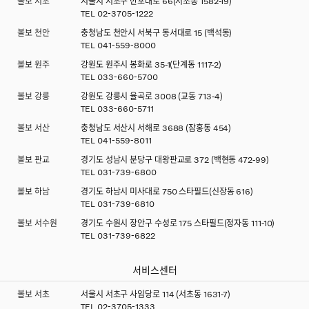
볼보 서초
서울시 서초구 반포대로 66(서초동 1582-19)
TEL
02-3705-1222
볼보 천안
충청남도 천안시 서북구 동서대로 15 (백석동)
TEL
041-559-8000
볼보 원주
강원도 원주시 봉화로 35-1(단계동 1117-2)
TEL
033-660-5700
볼보 강릉
강원도 강릉시 율곡로 3008 (교동 713-4)
TEL
033-660-5711
볼보 서산
충청남도 서산시 서해로 3688 (잠홍동 454)
TEL
041-559-8011
볼보 판교
경기도 성남시 분당구 대왕판교로 372 (백현동 472-99)
TEL
031-739-6800
볼보 하남
경기도 하남시 미사대로 750 스타필드(신장동 616)
TEL
031-739-6810
볼보 서수원
경기도 수원시 장안구 수성로 175 스타필드(정자동 111-10)
TEL
031-739-6822
서비스센터
볼보 서초
서울시 서초구 사임당로 114 (서초동 1631-7)
TEL
02-3705-1333