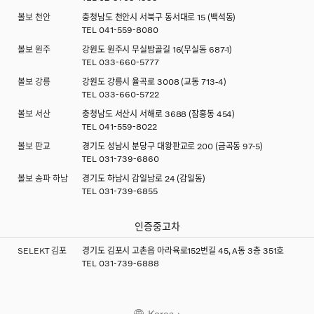
볼보 천안
충청남도 천안시 서북구 동서대로 15 (백석동)
TEL
041-559-8080
볼보 원주
강원도 원주시 무실밤골길 16(무실동 687-1)
TEL
033-660-5777
볼보 강릉
강원도 강릉시 율곡로 3008 (교동 713-4)
TEL
033-660-5722
볼보 서산
충청남도 서산시 서해로 3688 (잠홍동 454)
TEL
041-559-8022
볼보 판교
경기도 성남시 분당구 대왕판교로 200 (금곡동 97-5)
TEL
031-739-6860
볼보 송파 하남
경기도 하남시 감일남로 24 (감일동)
TEL
031-739-6855
인증중고차
SELEKT 김포
경기도 김포시 고촌읍 아라육로152번길 45, A동 3층 351호
TEL
031-739-6888
Korea