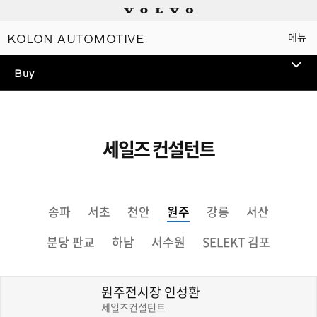
KOLON AUTOMOTIVE
메뉴
Electric
Buy
Plug-in hybrids
Mild hybrids
세일즈 컨설턴트
상담/시승신청
송파
서초
천안
원주
강릉
서산
세일즈 컨설턴트
분당 판교
하남
서수원
SELEKT 김포
전시장 찾기
인증 중고차
원주전시장 인성환
세일즈컨설턴트