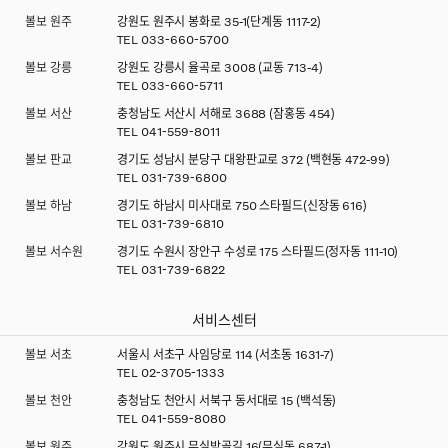
볼보 원주
강원도 원주시 봉화로 35-1(단계동 1117-2)
TEL
033-660-5700
볼보 강릉
강원도 강릉시 율곡로 3008 (교동 713-4)
TEL
033-660-5711
볼보 서산
충청남도 서산시 서해로 3688 (잠홍동 454)
TEL
041-559-8011
볼보 판교
경기도 성남시 분당구 대왕판교로 372 (백현동 472-99)
TEL
031-739-6800
볼보 하남
경기도 하남시 미사대로 750 스타필드(신장동 616)
TEL
031-739-6810
볼보 서수원
경기도 수원시 장안구 수성로 175 스타필드(정자동 111-10)
TEL
031-739-6822
서비스센터
볼보 서초
서울시 서초구 사임당로 114 (서초동 1631-7)
TEL
02-3705-1333
볼보 천안
충청남도 천안시 서북구 동서대로 15 (백석동)
TEL
041-559-8080
볼보 원주
강원도 원주시 무실밤골길 16(무실동 687-1)