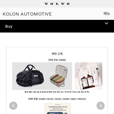
KOLON AUTOMOTIVE
메뉴
Electric
Buy
Plug-in hybrids
TEST DRIVE
Mild hybrids
볼보 전 모델 시승을 통해
스웨디시 프리미엄을 경험해
상담/시승신청
보세요.
세일즈 컨설턴트
전시장 찾기
인증 중고차