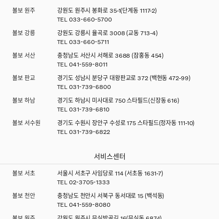
볼보 원주
강원도 원주시 봉화로 35-1(단계동 1117-2)
TEL
033-660-5700
볼보 강릉
강원도 강릉시 율곡로 3008 (교동 713-4)
TEL
033-660-5711
볼보 서산
충청남도 서산시 서해로 3688 (잠홍동 454)
TEL
041-559-8011
볼보 판교
경기도 성남시 분당구 대왕판교로 372 (백현동 472-99)
TEL
031-739-6800
볼보 하남
경기도 하남시 미사대로 750 스타필드(신장동 616)
TEL
031-739-6810
볼보 서수원
경기도 수원시 장안구 수성로 175 스타필드(정자동 111-10)
TEL
031-739-6822
서비스센터
볼보 서초
서울시 서초구 사임당로 114 (서초동 1631-7)
TEL
02-3705-1333
볼보 천안
충청남도 천안시 서북구 동서대로 15 (백석동)
TEL
041-559-8080
볼보 원주
강원도 원주시 무실밤골길 16(무실동 687-1)