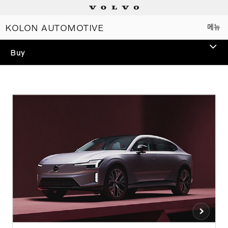
KOLON AUTOMOTIVE
메뉴
Electric
Buy
Plug-in hybrids
TEST DRIVE
Mild hybrids
볼보 전 모델 시승을 통해
스웨디시 프리미엄을 경험해
상담/시승신청
보세요.
세일즈 컨설턴트
전시장 찾기
인증 중고차