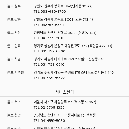
볼보 원주
강원도 원주시 봉화로 35-1(단계동 1117-2)
TEL
033-660-5700
볼보 강릉
강원도 강릉시 율곡로 3008 (교동 713-4)
TEL
033-660-5711
볼보 서산
충청남도 서산시 서해로 3688 (잠홍동 454)
TEL
041-559-8011
볼보 판교
경기도 성남시 분당구 대왕판교로 372 (백현동 472-99)
TEL
031-739-6800
볼보 하남
경기도 하남시 미사대로 750 스타필드(신장동 616)
TEL
031-739-6810
볼보 서수원
경기도 수원시 장안구 수성로 175 스타필드(정자동 111-10)
TEL
031-739-6822
서비스센터
볼보 서초
서울시 서초구 사임당로 114 (서초동 1631-7)
TEL
02-3705-1333
볼보 천안
충청남도 천안시 서북구 동서대로 15 (백석동)
TEL
041-559-8080
볼보 원주
강원도 원주시 무실밤골길 16(무실동 687-1)