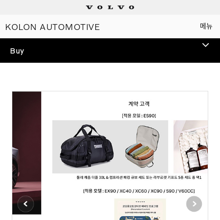
KOLON AUTOMOTIVE
메뉴
Electric
Buy
Plug-in hybrids
TEST DRIVE
Mild hybrids
볼보 전 모델 시승을 통해
스웨디시 프리미엄을 경험해
상담/시승신청
보세요.
세일즈 컨설턴트
전시장 찾기
인증 중고차