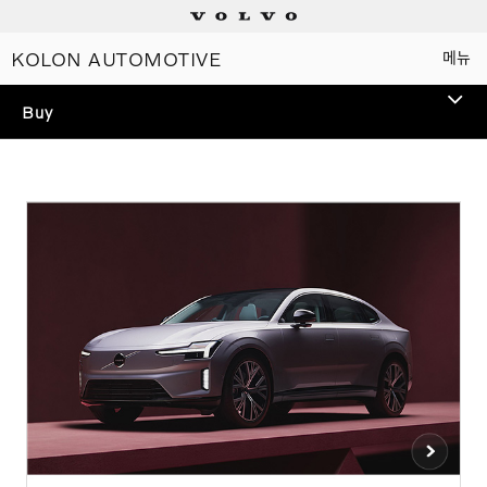
KOLON AUTOMOTIVE
메뉴
Electric
Buy
Plug-in hybrids
TEST DRIVE
Mild hybrids
볼보 전 모델 시승을 통해
스웨디시 프리미엄을 경험해
상담/시승신청
보세요.
세일즈 컨설턴트
전시장 찾기
인증 중고차