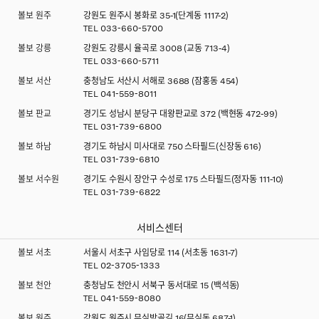
볼보 원주
강원도 원주시 봉화로 35-1(단계동 1117-2)
TEL
033-660-5700
볼보 강릉
강원도 강릉시 율곡로 3008 (교동 713-4)
TEL
033-660-5711
볼보 서산
충청남도 서산시 서해로 3688 (잠홍동 454)
TEL
041-559-8011
볼보 판교
경기도 성남시 분당구 대왕판교로 372 (백현동 472-99)
TEL
031-739-6800
볼보 하남
경기도 하남시 미사대로 750 스타필드(신장동 616)
TEL
031-739-6810
볼보 서수원
경기도 수원시 장안구 수성로 175 스타필드(정자동 111-10)
TEL
031-739-6822
서비스센터
볼보 서초
서울시 서초구 사임당로 114 (서초동 1631-7)
TEL
02-3705-1333
볼보 천안
충청남도 천안시 서북구 동서대로 15 (백석동)
TEL
041-559-8080
볼보 원주
강원도 원주시 무실밤골길 16(무실동 687-1)