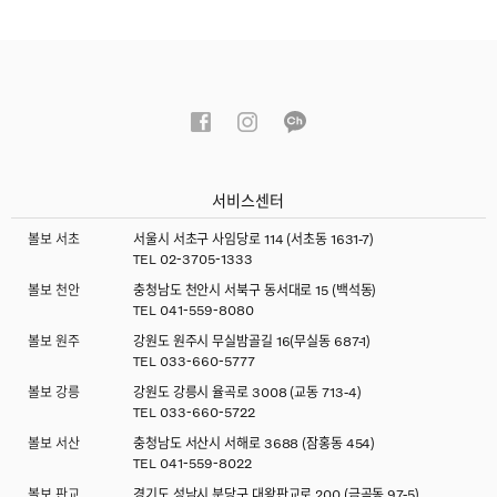
서비스센터
볼보 서초
서울시 서초구 사임당로 114 (서초동 1631-7)
TEL
02-3705-1333
볼보 천안
충청남도 천안시 서북구 동서대로 15 (백석동)
TEL
041-559-8080
볼보 원주
강원도 원주시 무실밤골길 16(무실동 687-1)
TEL
033-660-5777
볼보 강릉
강원도 강릉시 율곡로 3008 (교동 713-4)
TEL
033-660-5722
볼보 서산
충청남도 서산시 서해로 3688 (잠홍동 454)
TEL
041-559-8022
볼보 판교
경기도 성남시 분당구 대왕판교로 200 (금곡동 97-5)