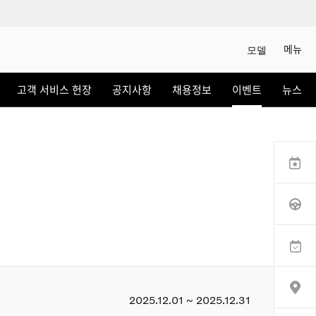
메뉴
모델
상담/시승신청
고객 서비스 헌장
공지사항
채용정보
이벤트
뉴스
세일즈 컨설턴트
전시장 찾기
인증 중고차
이벤트
서비스
KOLON AUTOMOTIVE
2025.12.01 ~ 2025.12.31