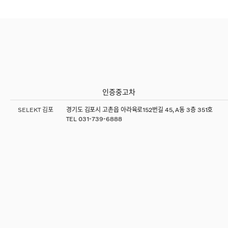
인증중고차
SELEKT 김포
경기도 김포시 고촌읍 아라육로152번길 45, A동 3층 351호
TEL
031-739-6888