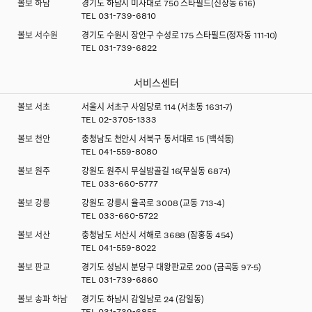
볼보 하남
경기도 하남시 미사대로 750 스타필드(신장동 616)
TEL
031-739-6810
볼보 서수원
경기도 수원시 장안구 수성로 175 스타필드(정자동 111-10)
TEL
031-739-6822
서비스센터
볼보 서초
서울시 서초구 사임당로 114 (서초동 1631-7)
TEL
02-3705-1333
볼보 천안
충청남도 천안시 서북구 동서대로 15 (백석동)
TEL
041-559-8080
볼보 원주
강원도 원주시 무실밤골길 16(무실동 687-1)
TEL
033-660-5777
볼보 강릉
강원도 강릉시 율곡로 3008 (교동 713-4)
TEL
033-660-5722
볼보 서산
충청남도 서산시 서해로 3688 (잠홍동 454)
TEL
041-559-8022
볼보 판교
경기도 성남시 분당구 대왕판교로 200 (금곡동 97-5)
TEL
031-739-6860
볼보 송파 하남
경기도 하남시 감일남로 24 (감일동)
TEL
031-739-6855