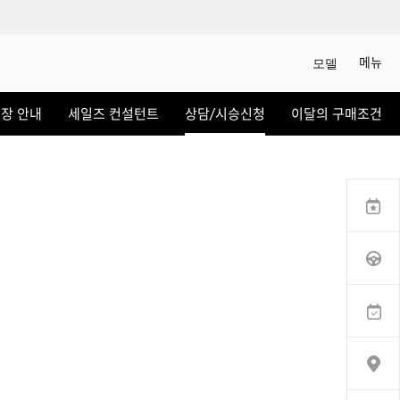
메뉴
모델
상담/시승신청
장 안내
세일즈 컨설턴트
상담/시승신청
이달의 구매조건
세일즈 컨설턴트
전시장 찾기
인증 중고차
이벤트
서비스
KOLON AUTOMOTIVE