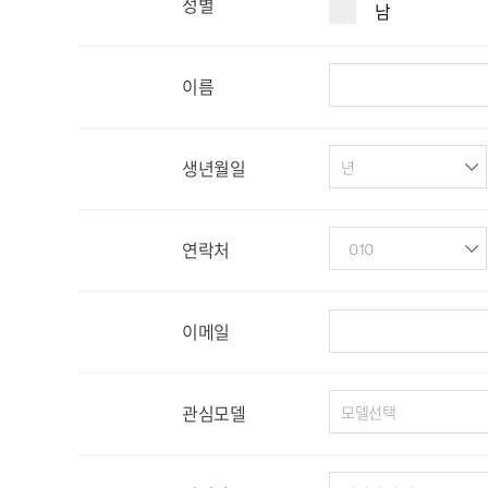
성별
남
이름
생년월일
연락처
이메일
관심모델