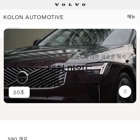
소비자 판매가격 KRW 65,300,0000
KOLON AUTOMOTIVE
메뉴
Electric
개요
기능
Plug-in hybrids
S90.
마일드 하이브리드. 클래식에 대한 새로운 해석
Mild hybrids
대형 마일드
상담/시승신청
하이브리드 세단
20초
세일즈 컨설턴트
전시장 찾기
인증 중고차
S90 개요