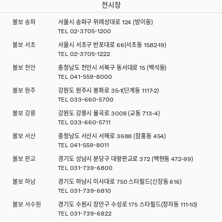
전시장
볼보 송파
서울시 송파구 위례성대로 124 (방이동)
TEL
02-3705-1200
볼보 서초
서울시 서초구 반포대로 66(서초동 1582-19)
TEL
02-3705-1222
볼보 천안
충청남도 천안시 서북구 동서대로 15 (백석동)
TEL
041-559-8000
볼보 원주
강원도 원주시 봉화로 35-1(단계동 1117-2)
TEL
033-660-5700
볼보 강릉
강원도 강릉시 율곡로 3008 (교동 713-4)
TEL
033-660-5711
볼보 서산
충청남도 서산시 서해로 3688 (잠홍동 454)
TEL
041-559-8011
볼보 판교
경기도 성남시 분당구 대왕판교로 372 (백현동 472-99)
TEL
031-739-6800
볼보 하남
경기도 하남시 미사대로 750 스타필드(신장동 616)
TEL
031-739-6810
볼보 서수원
경기도 수원시 장안구 수성로 175 스타필드(정자동 111-10)
TEL
031-739-6822