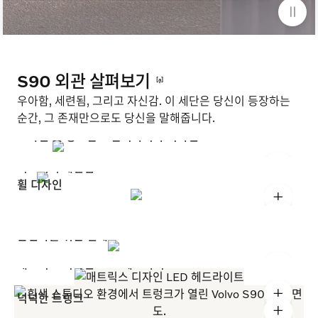
S90 외관 살펴보기
[a]
우아함, 세련됨, 그리고 자신감. 이 세단은 당신이 등장하는
순간, 그 존재만으로도 당신을 말해줍니다.
조각된 듯 정교한 스칸디나비아 디자인
+
시그니처 테일램프
휠 디자인
+
+
운전자를 위한 설계
+
매트릭스 디자인 LED 헤드라이트
+
넉넉한 트렁크
+