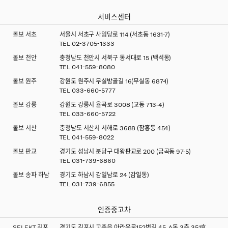
서비스센터
볼보 서초
서울시 서초구 사임당로 114 (서초동 1631-7)
TEL
02-3705-1333
볼보 천안
충청남도 천안시 서북구 동서대로 15 (백석동)
TEL
041-559-8080
볼보 원주
강원도 원주시 무실밤골길 16(무실동 687-1)
TEL
033-660-5777
볼보 강릉
강원도 강릉시 율곡로 3008 (교동 713-4)
TEL
033-660-5722
볼보 서산
충청남도 서산시 서해로 3688 (잠홍동 454)
TEL
041-559-8022
볼보 판교
경기도 성남시 분당구 대왕판교로 200 (금곡동 97-5)
TEL
031-739-6860
볼보 송파 하남
경기도 하남시 감일남로 24 (감일동)
TEL
031-739-6855
인증중고차
SELEKT 김포
경기도 김포시 고촌읍 아라육로152번길 45, A동 3층 351호