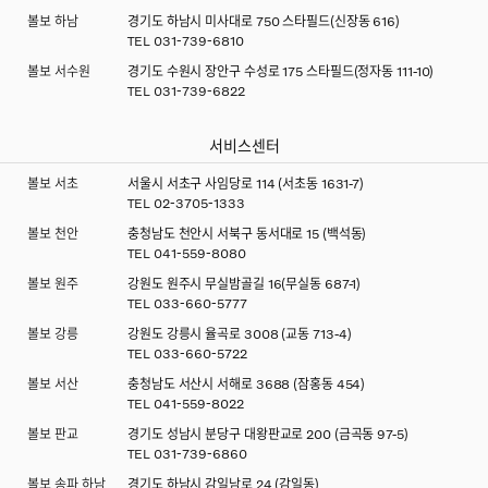
볼보 하남
경기도 하남시 미사대로 750 스타필드(신장동 616)
TEL
031-739-6810
볼보 서수원
경기도 수원시 장안구 수성로 175 스타필드(정자동 111-10)
TEL
031-739-6822
서비스센터
볼보 서초
서울시 서초구 사임당로 114 (서초동 1631-7)
TEL
02-3705-1333
볼보 천안
충청남도 천안시 서북구 동서대로 15 (백석동)
TEL
041-559-8080
볼보 원주
강원도 원주시 무실밤골길 16(무실동 687-1)
TEL
033-660-5777
볼보 강릉
강원도 강릉시 율곡로 3008 (교동 713-4)
TEL
033-660-5722
볼보 서산
충청남도 서산시 서해로 3688 (잠홍동 454)
TEL
041-559-8022
볼보 판교
경기도 성남시 분당구 대왕판교로 200 (금곡동 97-5)
TEL
031-739-6860
볼보 송파 하남
경기도 하남시 감일남로 24 (감일동)