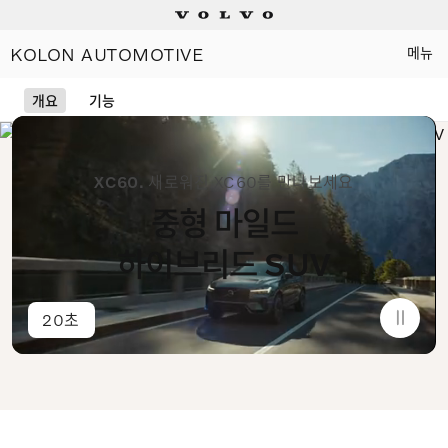
KOLON AUTOMOTIVE
메뉴
소비자 판매가격 KRW 65,700,0000
Electric
개요
기능
Plug-in hybrids
XC60.
새로워진 XC60를 만나보세요
Mild hybrids
중형 마일드
상담/시승신청
하이브리드 SUV
세일즈 컨설턴트
20초
전시장 찾기
인증 중고차