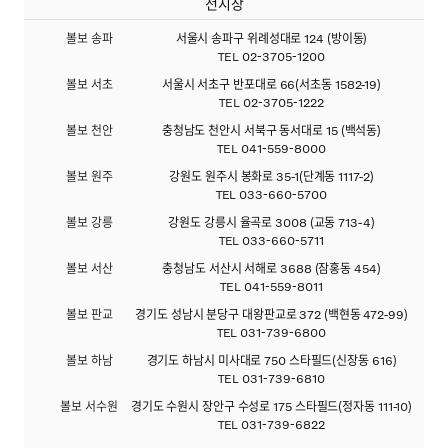
전시장
볼보 송파
서울시 송파구 위례성대로 124 (방이동)
TEL
02-3705-1200
볼보 서초
서울시 서초구 반포대로 66(서초동 1582-19)
TEL
02-3705-1222
볼보 천안
충청남도 천안시 서북구 동서대로 15 (백석동)
TEL
041-559-8000
볼보 원주
강원도 원주시 봉화로 35-1(단계동 1117-2)
TEL
033-660-5700
볼보 강릉
강원도 강릉시 율곡로 3008 (교동 713-4)
TEL
033-660-5711
볼보 서산
충청남도 서산시 서해로 3688 (잠홍동 454)
TEL
041-559-8011
볼보 판교
경기도 성남시 분당구 대왕판교로 372 (백현동 472-99)
TEL
031-739-6800
볼보 하남
경기도 하남시 미사대로 750 스타필드(신장동 616)
TEL
031-739-6810
볼보 서수원
경기도 수원시 장안구 수성로 175 스타필드(정자동 111-10)
TEL
031-739-6822