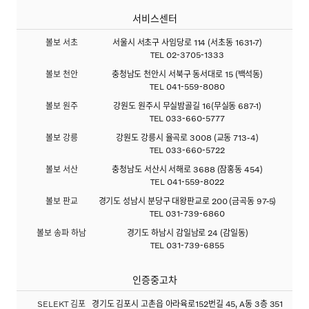
서비스센터
볼보 서초
서울시 서초구 사임당로 114 (서초동 1631-7)
TEL
02-3705-1333
볼보 천안
충청남도 천안시 서북구 동서대로 15 (백석동)
TEL
041-559-8080
볼보 원주
강원도 원주시 무실밤골길 16(무실동 687-1)
TEL
033-660-5777
볼보 강릉
강원도 강릉시 율곡로 3008 (교동 713-4)
TEL
033-660-5722
볼보 서산
충청남도 서산시 서해로 3688 (잠홍동 454)
TEL
041-559-8022
볼보 판교
경기도 성남시 분당구 대왕판교로 200 (금곡동 97-5)
TEL
031-739-6860
볼보 송파 하남
경기도 하남시 감일남로 24 (감일동)
TEL
031-739-6855
인증중고차
SELEKT 김포
경기도 김포시 고촌읍 아라육로152번길 45, A동 3층 351